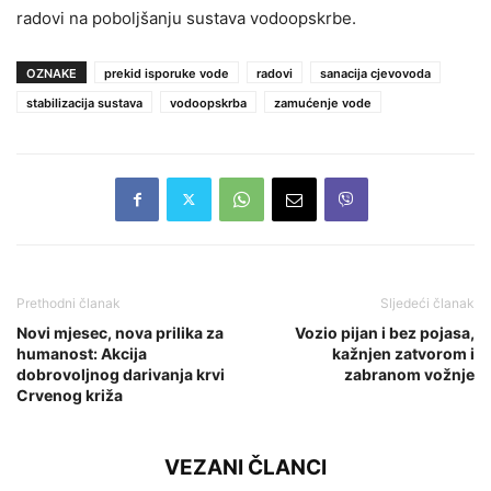
radovi na poboljšanju sustava vodoopskrbe.
OZNAKE
prekid isporuke vode
radovi
sanacija cjevovoda
stabilizacija sustava
vodoopskrba
zamućenje vode
Prethodni članak
Sljedeći članak
Novi mjesec, nova prilika za
Vozio pijan i bez pojasa,
humanost: Akcija
kažnjen zatvorom i
dobrovoljnog darivanja krvi
zabranom vožnje
Crvenog križa
VEZANI ČLANCI