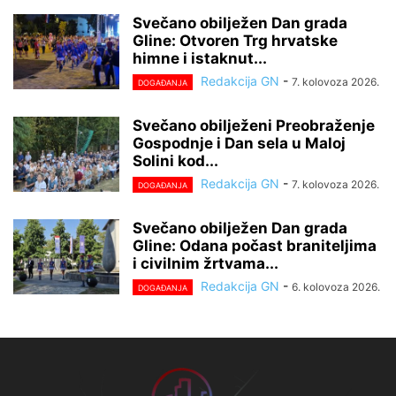
Svečano obilježen Dan grada
Gline: Otvoren Trg hrvatske
himne i istaknut...
Redakcija GN
-
7. kolovoza 2026.
DOGAĐANJA
Svečano obilježeni Preobraženje
Gospodnje i Dan sela u Maloj
Solini kod...
Redakcija GN
-
7. kolovoza 2026.
DOGAĐANJA
Svečano obilježen Dan grada
Gline: Odana počast braniteljima
i civilnim žrtvama...
Redakcija GN
-
6. kolovoza 2026.
DOGAĐANJA