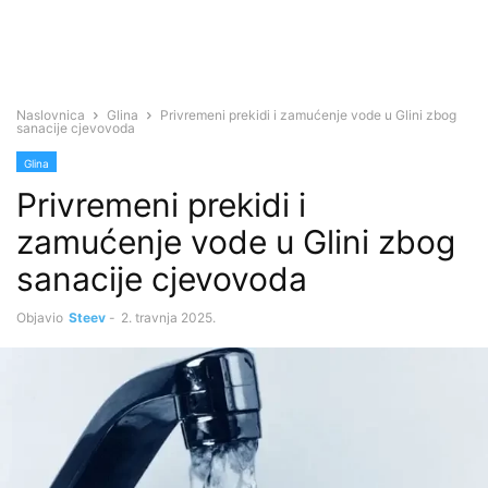
Naslovnica
Glina
Privremeni prekidi i zamućenje vode u Glini zbog
sanacije cjevovoda
Glina
Privremeni prekidi i
zamućenje vode u Glini zbog
sanacije cjevovoda
Objavio
Steev
-
2. travnja 2025.