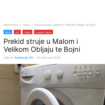
Naslovnica
Glina
Prekid struje u Malom i Velikom Obljaju te Bojni
Glina
HIT
Vijesti
Lokalne vijesti
Prekid struje u Malom i
Velikom Obljaju te Bojni
Objavio
Redakcija GN
-
18. kolovoza 2025.