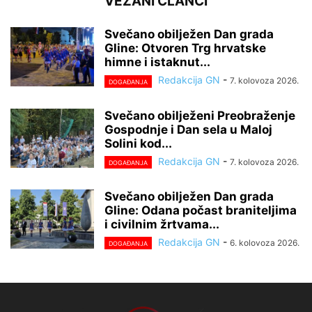
VEZANI ČLANCI
Svečano obilježen Dan grada
Gline: Otvoren Trg hrvatske
himne i istaknut...
Redakcija GN
-
7. kolovoza 2026.
DOGAĐANJA
Svečano obilježeni Preobraženje
Gospodnje i Dan sela u Maloj
Solini kod...
Redakcija GN
-
7. kolovoza 2026.
DOGAĐANJA
Svečano obilježen Dan grada
Gline: Odana počast braniteljima
i civilnim žrtvama...
Redakcija GN
-
6. kolovoza 2026.
DOGAĐANJA