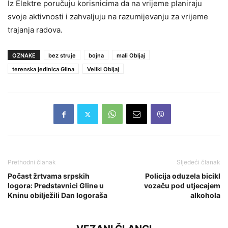
Iz Elektre poručuju korisnicima da na vrijeme planiraju
svoje aktivnosti i zahvaljuju na razumijevanju za vrijeme
trajanja radova.
OZNAKE
bez struje
bojna
mali Obljaj
terenska jedinica Glina
Veliki Obljaj
Prethodni članak
Sljedeći članak
Počast žrtvama srpskih
Policija oduzela bicikl
logora: Predstavnici Gline u
vozaču pod utjecajem
Kninu obilježili Dan logoraša
alkohola