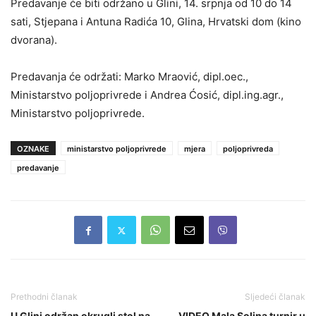
Predavanje će biti održano u Glini, 14. srpnja od 10 do 14
sati, Stjepana i Antuna Radića 10, Glina, Hrvatski dom (kino
dvorana).
Predavanja će održati: Marko Mraović, dipl.oec.,
Ministarstvo poljoprivrede i Andrea Ćosić, dipl.ing.agr.,
Ministarstvo poljoprivrede.
OZNAKE
ministarstvo poljoprivrede
mjera
poljoprivreda
predavanje
Prethodni članak
Sljedeći članak
U Glini održan okrugli stol na
VIDEO Mala Solina turnir u