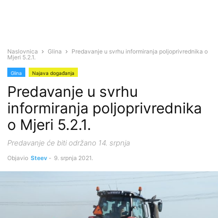
Naslovnica
Glina
Predavanje u svrhu informiranja poljoprivrednika o
Mjeri 5.2.1.
Glina
Najava događanja
Predavanje u svrhu
informiranja poljoprivrednika
o Mjeri 5.2.1.
Predavanje će biti održano 14. srpnja
Objavio
Steev
-
9. srpnja 2021.