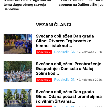
temu dugoročnog razvoja
spomen na Dalibora Škrljca
Banovine
VEZANI ČLANCI
Svečano obilježen Dan grada
Gline: Otvoren Trg hrvatske
himne i istaknut...
Redakcija GN
-
7. kolovoza 2026.
DOGAĐANJA
Svečano obilježeni Preobraženje
Gospodnje i Dan sela u Maloj
Solini kod...
Redakcija GN
-
7. kolovoza 2026.
DOGAĐANJA
Svečano obilježen Dan grada
Gline: Odana počast braniteljima
i civilnim žrtvama...