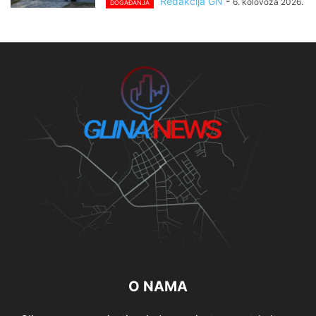
Redakcija GN
-
6. kolovoza 2026.
DOGAĐANJA
O NAMA