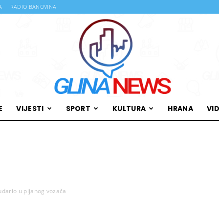
A
RADIO BANOVINA
E
VIJESTI
SPORT
KULTURA
HRANA
VI
Glina
 udario u pijanog vozača
News