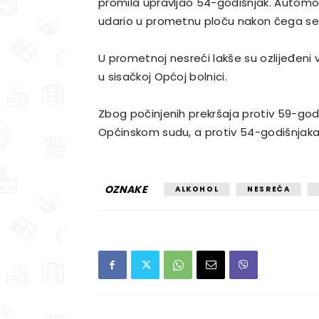
promila upravljao 54-godišnjak. Automob
udario u prometnu ploču nakon čega se 
U prometnoj nesreći lakše su ozlijeđeni 
u sisačkoj Općoj bolnici.
Zbog počinjenih prekršaja protiv 59-god
Općinskom sudu, a protiv 54-godišnjaka 
OZNAKE
ALKOHOL
NESREĆA