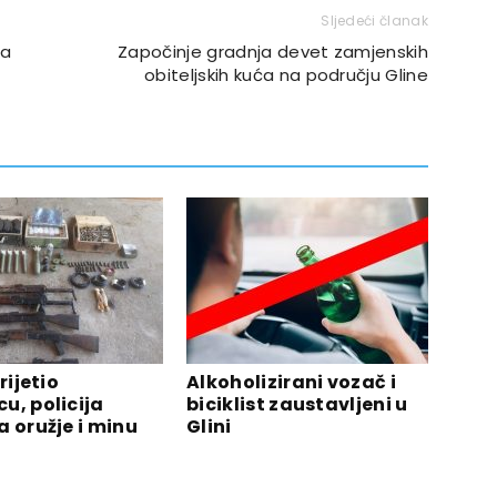
Sljedeći članak
na
Započinje gradnja devet zamjenskih
obiteljskih kuća na području Gline
rijetio
Alkoholizirani vozač i
u, policija
biciklist zaustavljeni u
 oružje i minu
Glini