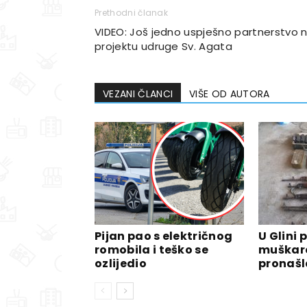
Prethodni članak
VIDEO: Još jedno uspješno partnerstvo 
projektu udruge Sv. Agata
VEZANI ČLANCI
VIŠE OD AUTORA
Pijan pao s električnog
U Glini p
romobila i teško se
muškarc
ozlijedio
pronašla