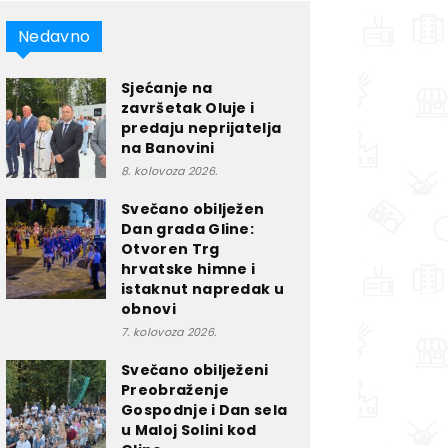
Nedavno
Sjećanje na
završetak Oluje i
predaju neprijatelja
na Banovini
8. kolovoza 2026.
Svečano obilježen
Dan grada Gline:
Otvoren Trg
hrvatske himne i
istaknut napredak u
obnovi
7. kolovoza 2026.
Svečano obilježeni
Preobraženje
Gospodnje i Dan sela
u Maloj Solini kod