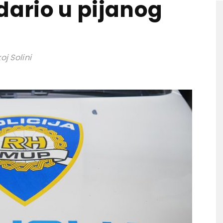
dario u pijanog
j Solini