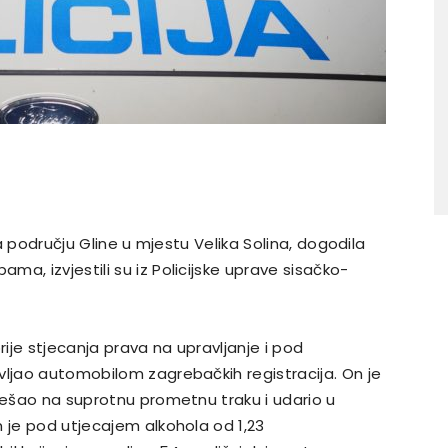
na području Gline u mjestu Velika Solina, dogodila
a, izvjestili su iz Policijske uprave sisačko-
rije stjecanja prava na upravljanje i pod
vljao automobilom zagrebačkih registracija. On je
prešao na suprotnu prometnu traku i udario u
m je pod utjecajem alkohola od 1,23