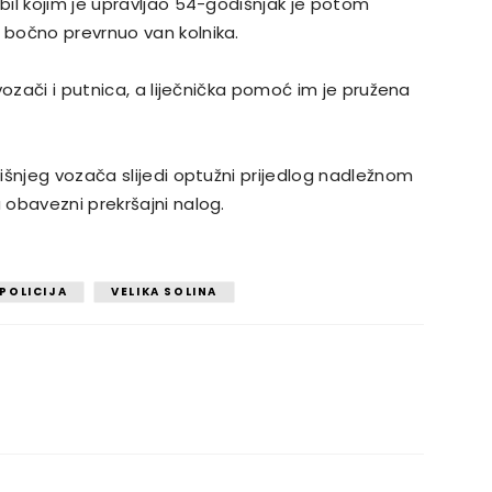
il kojim je upravljao 54-godišnjak je potom
bočno prevrnuo van kolnika.
vozači i putnica, a liječnička pomoć im je pružena
išnjeg vozača slijedi optužni prijedlog nadležnom
obavezni prekršajni nalog.
POLICIJA
VELIKA SOLINA