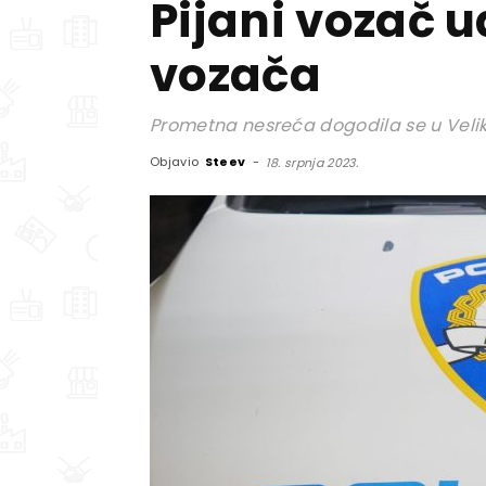
Pijani vozač u
vozača
Prometna nesreća dogodila se u Veliko
Objavio
Steev
-
18. srpnja 2023.