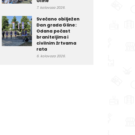
Gline
7. kolovoza 2026.
Svečano obilježen
Dan grada Gline:
Odana počast
braniteljima i
civilnim žrtvama
rata
6. kolovoza 2026.