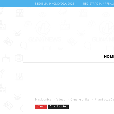
NEDJELJA, 9 KOLOVOZA, 2026
REGISTRACIJA / PRIJAV
HOM
Naslovnica
Vijesti
Crna kronika
Pijani vozač
Vijesti
Crna kronika