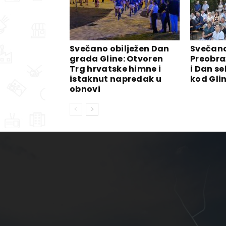
Svečano obilježen Dan
Svečano
grada Gline: Otvoren
Preobra
Trg hrvatske himne i
i Dan se
istaknut napredak u
kod Gli
obnovi