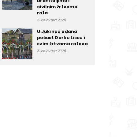
braniteljima i
civilnim žrtvama
rata
6. kolovoza 2026.
U Jukincu odana
počast Darku Liscu i
svim žrtvama ratova
5. kolovoza 2026.