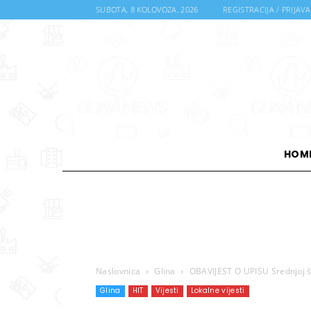
SUBOTA, 8 KOLOVOZA, 2026
REGISTRACIJA / PRIJAVA
HOM
Naslovnica
Glina
OBAVIJEST O UPISU Srednjoj šk
Glina
HIT
Vijesti
Lokalne vijesti