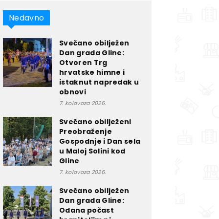
Nedavno
Svečano obilježen
Dan grada Gline:
Otvoren Trg
hrvatske himne i
istaknut napredak u
obnovi
7. kolovoza 2026.
Svečano obilježeni
Preobraženje
Gospodnje i Dan sela
u Maloj Solini kod
Gline
7. kolovoza 2026.
Svečano obilježen
Dan grada Gline:
Odana počast