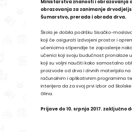
Ministarstva znanosti i obrazovanj
obrazovanja za zanimanje drvodjeljs
Šumarstvo, prerada i obrada drva.
Škola je dobila podršku Sisačko-moslava
koji će osigurati izdvojeni prostor i opr
učenicima stipendije te zaposlenje nako
učenici koji svoju budućnost pronalaze 
koji su voljni naučiti kako samostalno oblik
proizvode od drva i drvnih materijala n
računalnim i aplikativnim programima te 
interijera da za svoj prvi izbor od škols
Glina.
Prijave do 10. srpnja 2017. zaključno do