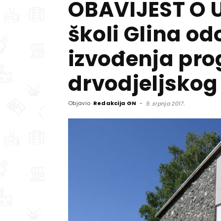
OBAVIJEST O U
školi Glina o
izvođenja pr
drvodjeljskog
Objavio
Redakcija GN
-
9. srpnja 2017.