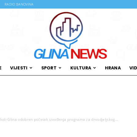
RADIO BANOVINA
E
VIJESTI
SPORT
KULTURA
HRANA
VI
Glina
oli Glina odobren početak izvođenja programa za drvodjeljskog...
News