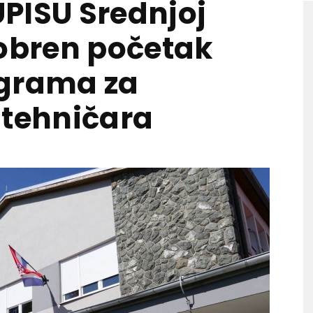
PISU Srednjoj
dobren početak
ograma za
 tehničara