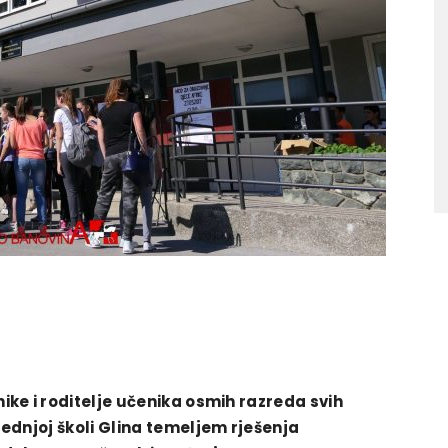
ke i roditelje učenika osmih razreda svih
ednjoj školi Glina temeljem rješenja