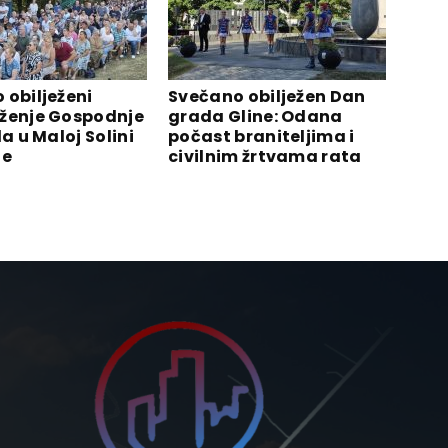
 obilježeni
Svečano obilježen Dan
ženje Gospodnje
grada Gline: Odana
la u Maloj Solini
počast braniteljima i
ne
civilnim žrtvama rata