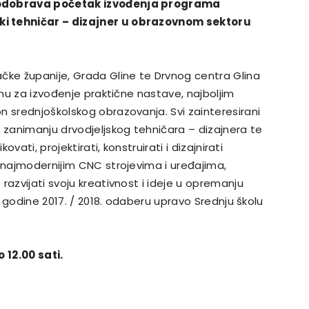
a odobrava početak izvođenja programa
ki tehničar – dizajner u obrazovnom sektoru
čke županije, Grada Gline te Drvnog centra Glina
emu za izvođenje praktične nastave, najboljim
n srednjoškolskog obrazovanja. Svi zainteresirani
u zanimanju drvodjeljskog tehničara – dizajnera te
ovati, projektirati, konstruirati i dizajnirati
a najmodernijim CNC strojevima i uređajima,
razvijati svoju kreativnost i ideje u opremanju
ke godine 2017. / 2018. odaberu upravo Srednju školu
 12.00 sati.