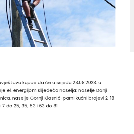
avještava kupce da će u srijedu 23.08.2023. u
e el. energijom slijedeća naselja: naselje Donji
ica, naselje Gornji Klasnić-parni kućni brojevi 2, 18
 7 do 25, 35, 53 i 63 do 81.