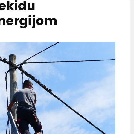
rekidu
energijom