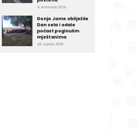
poštena”
4. kolovoza 2026.
Donje Jame obilježile
Dan sela i odale
počast poginulim
mještanima
28. srpnja 2026.