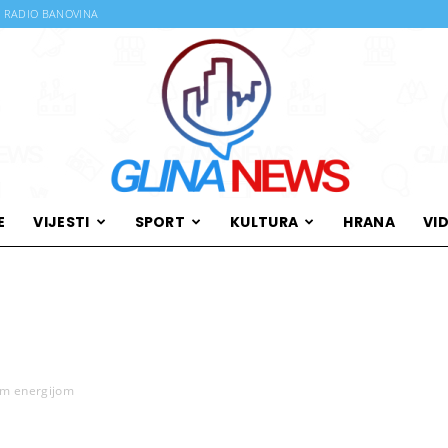
RADIO BANOVINA
E
VIJESTI
SPORT
KULTURA
HRANA
VI
Glina
nom energijom
News