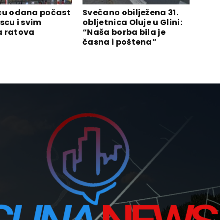
cu odana počast
Svečano obilježena 31.
scu i svim
obljetnica Oluje u Glini:
 ratova
“Naša borba bila je
časna i poštena”