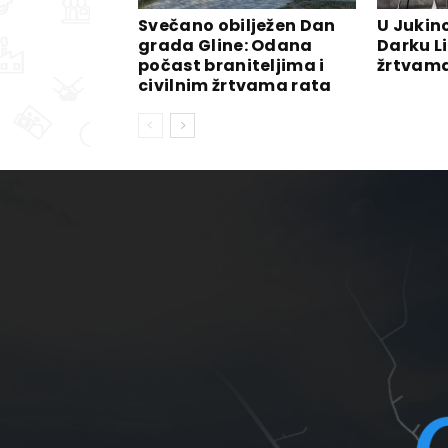
Svečano obilježen Dan
U Jukin
grada Gline: Odana
Darku Li
počast braniteljima i
žrtvama
civilnim žrtvama rata