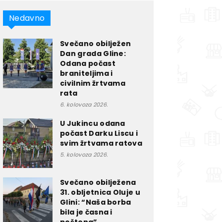
Nedavno
Svečano obilježen
Dan grada Gline:
Odana počast
braniteljima i
civilnim žrtvama
rata
6. kolovoza 2026.
U Jukincu odana
počast Darku Liscu i
svim žrtvama ratova
5. kolovoza 2026.
Svečano obilježena
31. obljetnica Oluje u
Glini: “Naša borba
bila je časna i