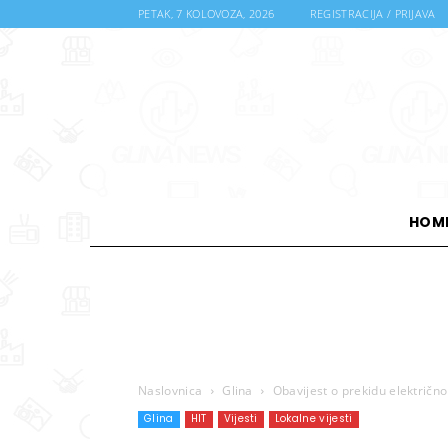
PETAK, 7 KOLOVOZA, 2026
REGISTRACIJA / PRIJAVA
HOM
Naslovnica
Glina
Obavijest o prekidu električ
Glina
HIT
Vijesti
Lokalne vijesti