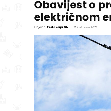
Obavijest o p
električnom 
Objavio
Redakcija GN
-
21. kolovoza 2023.