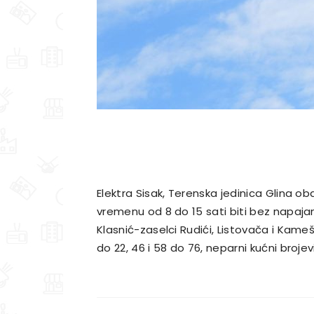
Elektra Sisak, Terenska jedinica Glina ob
vremenu od 8 do 15 sati biti bez napajanj
Klasnić-zaselci Rudići, Listovača i Kamešn
do 22, 46 i 58 do 76, neparni kućni brojevi