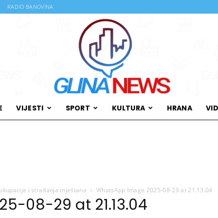
RADIO BANOVINA
E
VIJESTI
SPORT
KULTURA
HRANA
VI
Glina
u okupacije i stradanja mještana
WhatsApp Image 2025-08-29 at 21.13.04
News
5-08-29 at 21.13.04