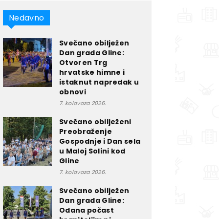
Nedavno
Svečano obilježen
Dan grada Gline:
Otvoren Trg
hrvatske himne i
istaknut napredak u
obnovi
7. kolovoza 2026.
Svečano obilježeni
Preobraženje
Gospodnje i Dan sela
u Maloj Solini kod
Gline
7. kolovoza 2026.
Svečano obilježen
Dan grada Gline:
Odana počast