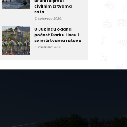
braniteljima i
civilnim žrtvama
rata
6. kolovoza 2026.
U Jukincu odana
počast Darku Liscu i
svim žrtvama ratova
5. kolovoza 2026.