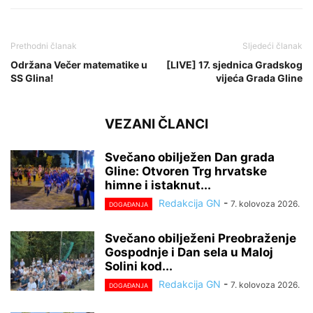
Prethodni članak
Sljedeći članak
Održana Večer matematike u
[LIVE] 17. sjednica Gradskog
SS Glina!
vijeća Grada Gline
VEZANI ČLANCI
Svečano obilježen Dan grada
Gline: Otvoren Trg hrvatske
himne i istaknut...
Redakcija GN
-
7. kolovoza 2026.
DOGAĐANJA
Svečano obilježeni Preobraženje
Gospodnje i Dan sela u Maloj
Solini kod...
Redakcija GN
-
7. kolovoza 2026.
DOGAĐANJA