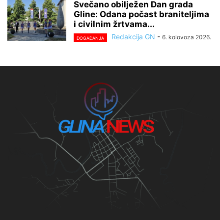
Svečano obilježen Dan grada
Gline: Odana počast braniteljima
i civilnim žrtvama...
Redakcija GN
-
6. kolovoza 2026.
DOGAĐANJA