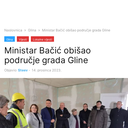
Naslovnica
Glina
Ministar Bačić obišao područje grada Gline
Glina
Vijesti
Lokalne vijesti
Ministar Bačić obišao
područje grada Gline
Objavio
Steev
-
14. prosinca 2023.