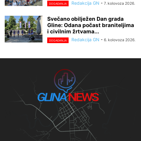
Redakcija GN
-
7. kolovoza 2026.
DOGAĐANJA
Svečano obilježen Dan grada
Gline: Odana počast braniteljima
i civilnim žrtvama...
Redakcija GN
-
6. kolovoza 2026.
DOGAĐANJA