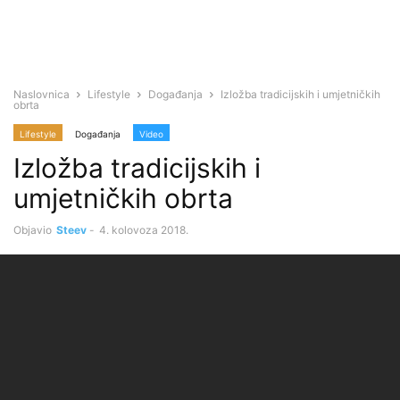
Naslovnica
Lifestyle
Događanja
Izložba tradicijskih i umjetničkih
obrta
Lifestyle
Događanja
Video
Izložba tradicijskih i
umjetničkih obrta
Objavio
Steev
-
4. kolovoza 2018.