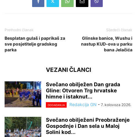
Prethodni članak
Sljedeći članak
Besplatan gulaš i paprikaš za
Glinske banice, Wushu i
sve posjetitelje gradskog
nastup KUD-ova u parku
parka
bana Jelačića
VEZANI ČLANCI
Svečano obilježen Dan grada
Gline: Otvoren Trg hrvatske
himne i istaknut...
Redakcija GN
-
7. kolovoza 2026.
DOGAĐANJA
Svečano obilježeni Preobraženje
Gospodnje i Dan sela u Maloj
Solini kod...