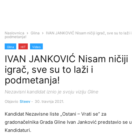
Naslovnica
Glina
IVAN JANKOVIĆ Nisam ničiji igrač, sve su to laži i
podmetanja!
Glina
HIT
Video
IVAN JANKOVIĆ Nisam ničiji
igrač, sve su to laži i
podmetanja!
Nezavisni kandidat iznio je svoju viziju Gline
Objavio
Steev
-
30. travnja 2021.
Kandidat Nezavisne liste „Ostani – Vrati se“ za
gradonačelnika Grada Gline Ivan Janković predstavio se u
Kandidaturi.