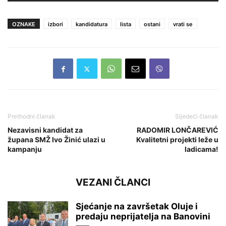
OZNAKE
izbori
kandidatura
lista
ostani
vrati se
Prethodni članak
Sljedeći članak
Nezavisni kandidat za
RADOMIR LONČAREVIĆ
župana SMŽ Ivo Žinić ulazi u
Kvalitetni projekti leže u
kampanju
ladicama!
VEZANI ČLANCI
Sjećanje na završetak Oluje i
predaju neprijatelja na Banovini