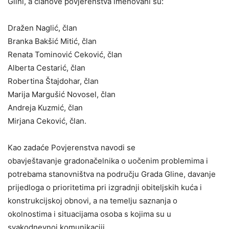
Glini, a članove povjerenstva imenovani su:
Dražen Naglić, član
Branka Bakšić Mitić, član
Renata Tominović Ceković, član
Alberta Cestarić, član
Robertina Štajdohar, član
Marija Margušić Novosel, član
Andreja Kuzmić, član
Mirjana Ceković, član.
Kao zadaće Povjerenstva navodi se
obavještavanje gradonačelnika o uočenim problemima i
potrebama stanovništva na području Grada Gline, davanje
prijedloga o prioritetima pri izgradnji obiteljskih kuća i
konstrukcijskoj obnovi, a na temelju saznanja o
okolnostima i situacijama osoba s kojima su u
svakodnevnoj komunikaciji.