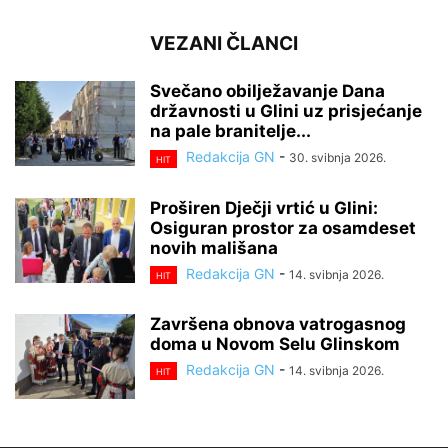
VEZANI ČLANCI
Svečano obilježavanje Dana
državnosti u Glini uz prisjećanje
na pale branitelje...
Redakcija GN
-
30. svibnja 2026.
HIT
Proširen Dječji vrtić u Glini:
Osiguran prostor za osamdeset
novih mališana
Redakcija GN
-
14. svibnja 2026.
HIT
Završena obnova vatrogasnog
doma u Novom Selu Glinskom
Redakcija GN
-
14. svibnja 2026.
HIT