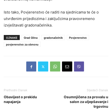
Isto tako, Povjerenstvo će raditi na sjednicama te će o
utvrđenim prijedlozima i zaključcima pravovremeno
izvještavati gradonačelnika.
OZNAKE
Grad Glina
gradonačelnik
Povjerenstvo
povjerenstvo za obnovu
Prethodni članak
Sljedeći članak
Obavijest o prekidu
Osumnjičena za provalu u
napajanja
salon za uljepšavanje i
trgovinu