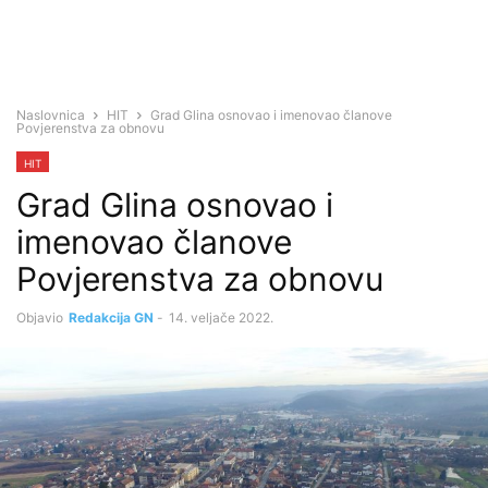
Naslovnica
HIT
Grad Glina osnovao i imenovao članove
Povjerenstva za obnovu
HIT
Grad Glina osnovao i
imenovao članove
Povjerenstva za obnovu
Objavio
Redakcija GN
-
14. veljače 2022.