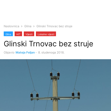
Naslovnica
Glina
Glinski Trnovac bez struje
Glina
HIT
Vijesti
Lokalne vijesti
Glinski Trnovac bez struje
Objavio
Mateja Feljan
-
8. studenoga 2018.