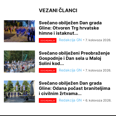
VEZANI ČLANCI
Svečano obilježen Dan grada
Gline: Otvoren Trg hrvatske
himne i istaknut...
Redakcija GN
-
7. kolovoza 2026.
DOGAĐANJA
Svečano obilježeni Preobraženje
Gospodnje i Dan sela u Maloj
Solini kod...
Redakcija GN
-
7. kolovoza 2026.
DOGAĐANJA
Svečano obilježen Dan grada
Gline: Odana počast braniteljima
i civilnim žrtvama...
Redakcija GN
-
6. kolovoza 2026.
DOGAĐANJA