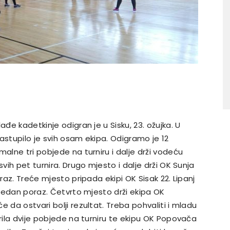
ađe kadetkinje odigran je u Sisku, 23. ožujka. U
astupilo je svih osam ekipa. Odigramo je 12
malne tri pobjede na turniru i dalje drži vodeću
svih pet turnira. Drugo mjesto i dalje drži OK Sunja
oraz. Treće mjesto pripada ekipi OK Sisak 22. Lipanj
i jedan poraz. Četvrto mjesto drži ekipa OK
 da ostvari bolji rezultat. Treba pohvaliti i mladu
arila dvije pobjede na turniru te ekipu OK Popovača