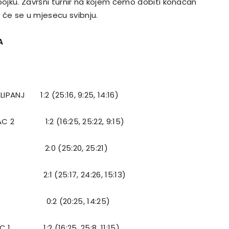
odbojku. Završni turnir na kojem ćemo dobiti konačan
 će se u mjesecu svibnju.
A
IPANJ 1:2 (25:16, 9:25, 14:16)
C 2 1:2 (16:25, 25:22, 9:15)
A 2:0 (25:20, 25:21)
CA 2:1 (25:17, 24:26, 15:13)
A 0:2 (20:25, 14:25)
C 1 1:2 (16:25, 25:8, 11:15)