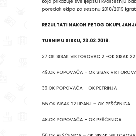
koja prikazuje sve ljepšu i kvalitetniju 
poredak ekipa za sezonu 2018/2019 igrat
REZULTATI NAKON PETOG OKUPLJANJ
TURNIR U SISKU, 23.03.2019.
37.OK SISAK VIKTOROVAC 2 -OK SISAK 22 L
49.OK POPOVAČA – OK SISAK VIKTOROVA
39.OK POPOVAČA – OK PETRINJ
55.OK SISAK 22 LIPANJ – OK PEŠĆENI
48.OK POPOVAČA – OK PEŠĆENIC
50.OK PEŠĆENICA – OK SISAK VIKTOROVA