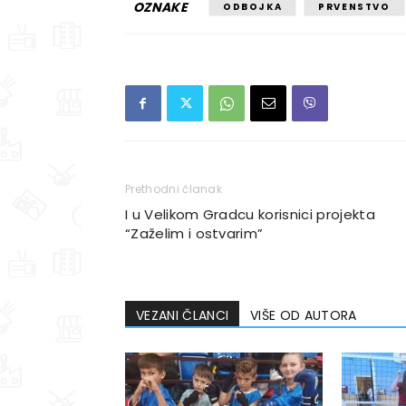
OZNAKE
ODBOJKA
PRVENSTVO
Prethodni članak
I u Velikom Gradcu korisnici projekta
“Zaželim i ostvarim”
VEZANI ČLANCI
VIŠE OD AUTORA