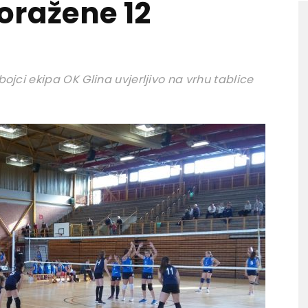
oražene 12
ojci ekipa OK Glina uvjerljivo na vrhu tablice