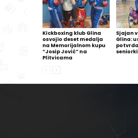
Kickboxing klub Glina
Sjajan 
osvojio deset medalja
Glina: u
na Memorijalnom kupu
potvrda
“Josip Jović” na
seniorki 
Plitvicama