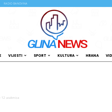
RADIO BANOVINA
E
VIJESTI
SPORT
KULTURA
HRANA
VI
Glina
e 12 utakmica
News