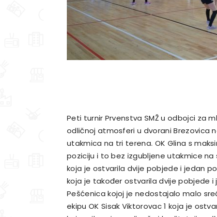
Peti turnir Prvenstva SMŽ u odbojci za ml
odličnoj atmosferi u dvorani Brezovica n
utakmica na tri terena. OK Glina s maksi
poziciju i to bez izgubljene utakmice na 
koja je ostvarila dvije pobjede i jedan p
koja je također ostvarila dvije pobjede 
Pešćenica kojoj je nedostajalo malo sreće
ekipu OK Sisak Viktorovac 1 koja je ostv