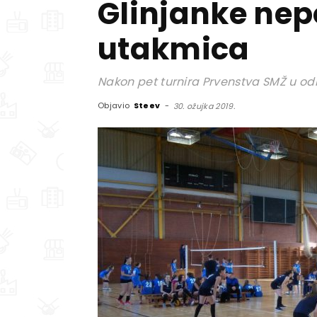
Glinjanke nep
utakmica
Nakon pet turnira Prvenstva SMŽ u odb
Objavio
Steev
-
30. ožujka 2019.