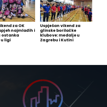
vikend za OK
Uspješan vikend za
spjeh najmlađih i
glinske borilačke
 ostanka
klubove: medalje u
u ligi
Zagrebu i Kutini