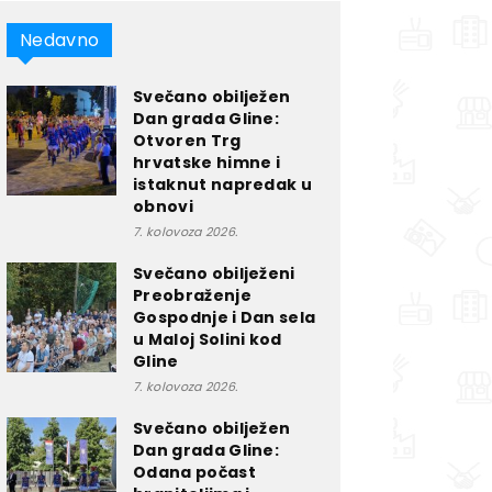
Nedavno
Svečano obilježen
Dan grada Gline:
Otvoren Trg
hrvatske himne i
istaknut napredak u
obnovi
7. kolovoza 2026.
Svečano obilježeni
Preobraženje
Gospodnje i Dan sela
u Maloj Solini kod
Gline
7. kolovoza 2026.
Svečano obilježen
Dan grada Gline:
Odana počast