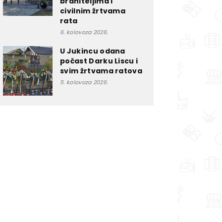
braniteljima i
civilnim žrtvama
rata
6. kolovoza 2026.
U Jukincu odana
počast Darku Liscu i
svim žrtvama ratova
5. kolovoza 2026.