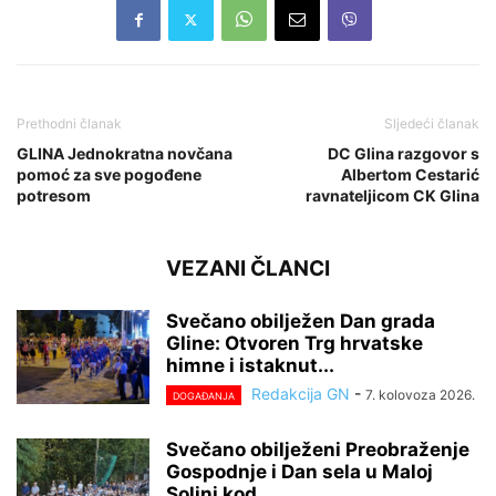
Prethodni članak
Sljedeći članak
GLINA Jednokratna novčana
DC Glina razgovor s
pomoć za sve pogođene
Albertom Cestarić
potresom
ravnateljicom CK Glina
VEZANI ČLANCI
Svečano obilježen Dan grada
Gline: Otvoren Trg hrvatske
himne i istaknut...
Redakcija GN
-
7. kolovoza 2026.
DOGAĐANJA
Svečano obilježeni Preobraženje
Gospodnje i Dan sela u Maloj
Solini kod...