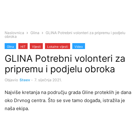
Naslovnica
Glina
GLINA Potrebni volonteri za pripremu i podjelu
obroka
Glina
HIT
Vijesti
Lokalne vijesti
Video
GLINA Potrebni volonteri za
pripremu i podjelu obroka
Objavio
Steev
-
7. siječnja 2021.
Najviše kretanja na području grada Gline proteklih je dana
oko Drvnog centra. Što se sve tamo događa, istražila je
naša ekipa.