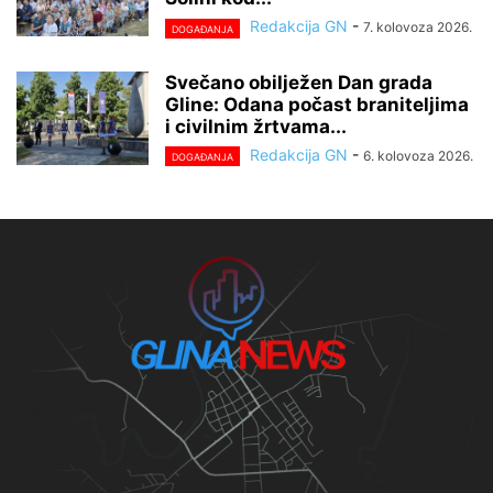
Redakcija GN
-
7. kolovoza 2026.
DOGAĐANJA
Svečano obilježen Dan grada
Gline: Odana počast braniteljima
i civilnim žrtvama...
Redakcija GN
-
6. kolovoza 2026.
DOGAĐANJA