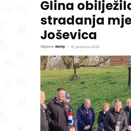
Glina obilježil
stradanja mje
Joševica
Objavio
Emily
-
16. prosinca 2023.