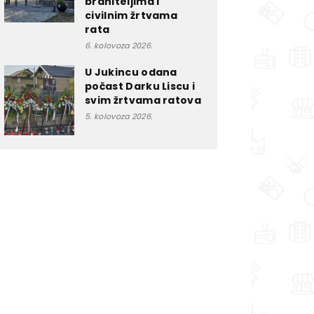
braniteljima i
civilnim žrtvama
rata
6. kolovoza 2026.
U Jukincu odana
počast Darku Liscu i
svim žrtvama ratova
5. kolovoza 2026.