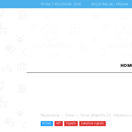
PETAK, 7 KOLOVOZA, 2026
REGISTRACIJA / PRIJAVA
HOM
Naslovnica
Glina
Glina obilježila 32. obljetnic
Glina
HIT
Vijesti
Lokalne vijesti