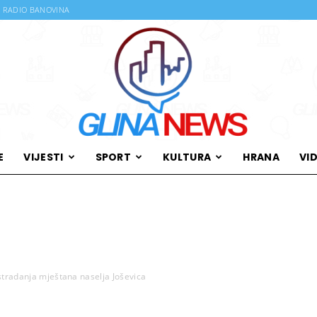
RADIO BANOVINA
E
VIJESTI
SPORT
KULTURA
HRANA
VI
Glina
u stradanja mještana naselja Joševica
News