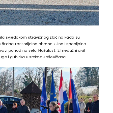
ala svjedokom stravičnog zločina kada su
 štaba teritorijalne obrane Gline i specijalne
rvavi pohod na selo. Nažalost, 21 nedužni civil
 tuge i gubitka u srcima Joševičana.