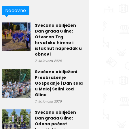
Nedavno
Svečano obilježen
Dan grada Gline:
Otvoren Trg
hrvatske himne i
istaknut napredak u
obnovi
7. kolovoza 2026.
Svečano obilježeni
Preobraženje
Gospodnje i Dan sela
u Maloj Solini kod
Gline
7. kolovoza 2026.
Svečano obilježen
Dan grada Gline:
Odana počast