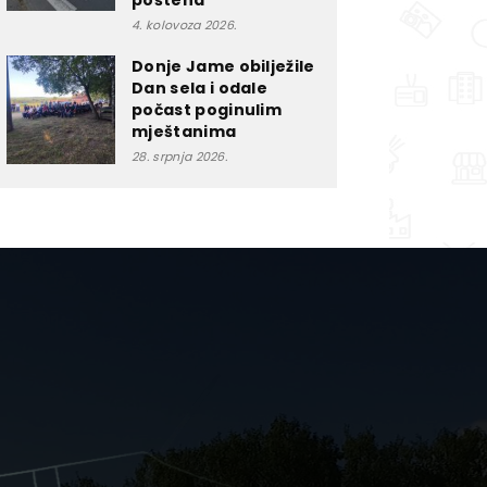
poštena”
4. kolovoza 2026.
Donje Jame obilježile
Dan sela i odale
počast poginulim
mještanima
28. srpnja 2026.