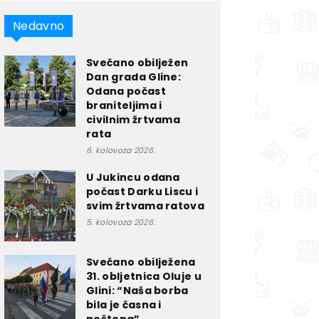
Nedavno
Svečano obilježen
Dan grada Gline:
Odana počast
braniteljima i
civilnim žrtvama
rata
6. kolovoza 2026.
U Jukincu odana
počast Darku Liscu i
svim žrtvama ratova
5. kolovoza 2026.
Svečano obilježena
31. obljetnica Oluje u
Glini: “Naša borba
bila je časna i