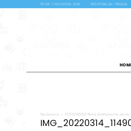
PETAK, 7 KOLOVOZA, 2026
REGISTRACIJA / PRIJAVA
HOM
Naslovnica
FOTO/VIDEO Novo dvokomorno vozilo s
IMG_20220314_1149