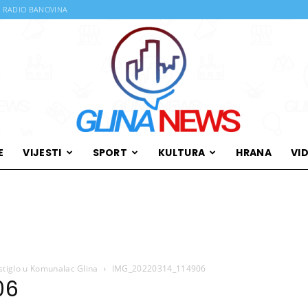
RADIO BANOVINA
E
VIJESTI
SPORT
KULTURA
HRANA
VI
Glina
tiglo u Komunalac Glina
IMG_20220314_114906
News
06