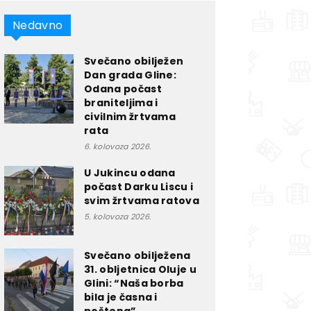
Nedavno
Svečano obilježen
Dan grada Gline:
Odana počast
braniteljima i
civilnim žrtvama
rata
6. kolovoza 2026.
U Jukincu odana
počast Darku Liscu i
svim žrtvama ratova
5. kolovoza 2026.
Svečano obilježena
31. obljetnica Oluje u
Glini: “Naša borba
bila je časna i