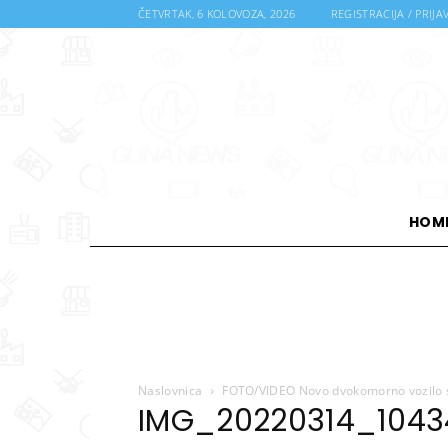
ČETVRTAK, 6 KOLOVOZA, 2026
REGISTRACIJA / PRIJA
HOM
Naslovnica
FOTO/VIDEO Novo dvokomorno vozilo s
IMG_20220314_1043