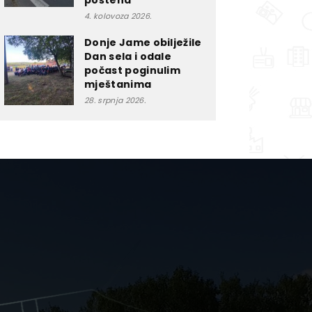
poštena”
4. kolovoza 2026.
Donje Jame obilježile
Dan sela i odale
počast poginulim
mještanima
28. srpnja 2026.