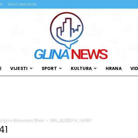
VA
RADIO BANOVINA
E
VIJESTI
SPORT
KULTURA
HRANA
VI
Glina
tiglo u Komunalac Glina
IMG_20220314_104341
News
41