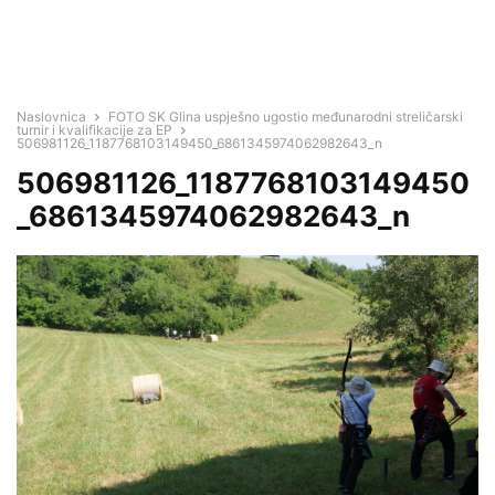
Naslovnica
FOTO SK Glina uspješno ugostio međunarodni streličarski
turnir i kvalifikacije za EP
506981126_1187768103149450_6861345974062982643_n
506981126_1187768103149450
_6861345974062982643_n