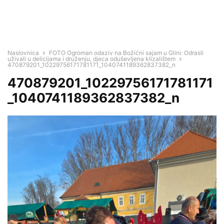
Naslovnica
FOTO Ogroman odaziv na Božićni sajam u Glini: Odrasli
uživali u delicijama i druženju, djeca oduševljena klizalištem
470879201_10229756171781171_1040741189362837382_n
470879201_10229756171781171
_1040741189362837382_n