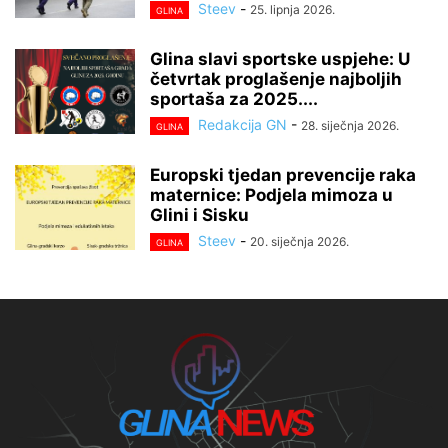
Steev
-
25. lipnja 2026.
GLINA
Glina slavi sportske uspjehe: U
četvrtak proglašenje najboljih
sportaša za 2025....
Redakcija GN
-
28. siječnja 2026.
GLINA
Europski tjedan prevencije raka
maternice: Podjela mimoza u
Glini i Sisku
Steev
-
20. siječnja 2026.
GLINA