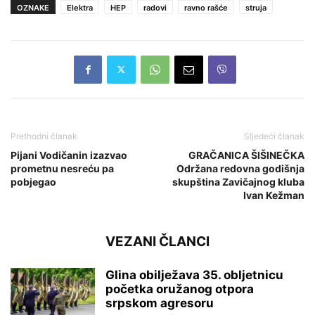
OZNAKE
Elektra
HEP
radovi
ravno rašće
struja
Prethodni članak
Sljedeći članak
Pijani Vodičanin izazvao
GRAČANICA ŠIŠINEČKA
prometnu nesreću pa
Održana redovna godišnja
pobjegao
skupština Zavičajnog kluba
Ivan Kežman
VEZANI ČLANCI
Glina obilježava 35. obljetnicu
početka oružanog otpora
srpskom agresoru