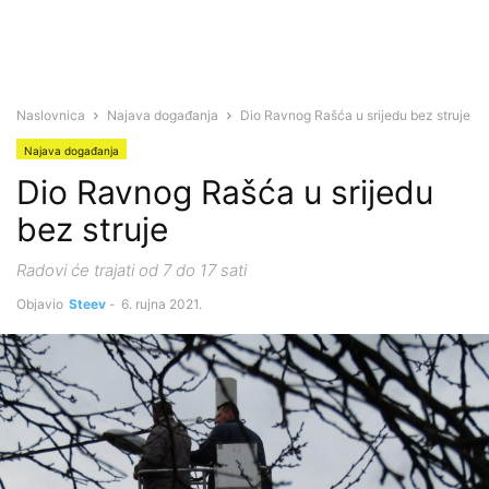
Naslovnica
Najava događanja
Dio Ravnog Rašća u srijedu bez struje
Najava događanja
Dio Ravnog Rašća u srijedu
bez struje
Radovi će trajati od 7 do 17 sati
Objavio
Steev
-
6. rujna 2021.