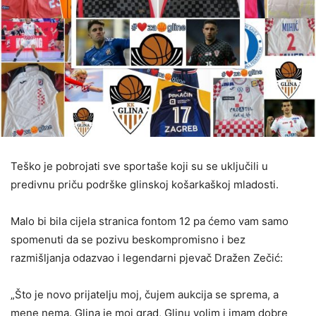
Teško je pobrojati sve sportaše koji su se uključili u
predivnu priču podrške glinskoj košarkaškoj mladosti.
Malo bi bila cijela stranica fontom 12 pa ćemo vam samo
spomenuti da se pozivu beskompromisno i bez
razmišljanja odazvao i legendarni pjevač Dražen Zečić:
„Što je novo prijatelju moj, čujem aukcija se sprema, a
mene nema. Glina je moj grad, Glinu volim i imam dobre