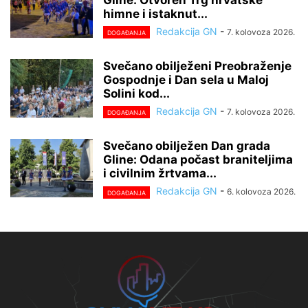
Gline: Otvoren Trg hrvatske
himne i istaknut...
Redakcija GN
-
7. kolovoza 2026.
DOGAĐANJA
Svečano obilježeni Preobraženje
Gospodnje i Dan sela u Maloj
Solini kod...
Redakcija GN
-
7. kolovoza 2026.
DOGAĐANJA
Svečano obilježen Dan grada
Gline: Odana počast braniteljima
i civilnim žrtvama...
Redakcija GN
-
6. kolovoza 2026.
DOGAĐANJA