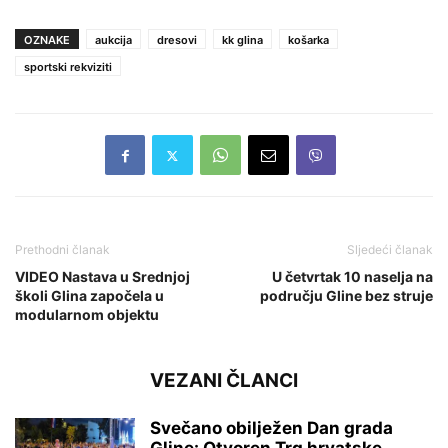
OZNAKE
aukcija
dresovi
kk glina
košarka
sportski rekviziti
Prethodni članak
Sljedeći članak
VIDEO Nastava u Srednjoj
U četvrtak 10 naselja na
školi Glina započela u
području Gline bez struje
modularnom objektu
VEZANI ČLANCI
Svečano obilježen Dan grada