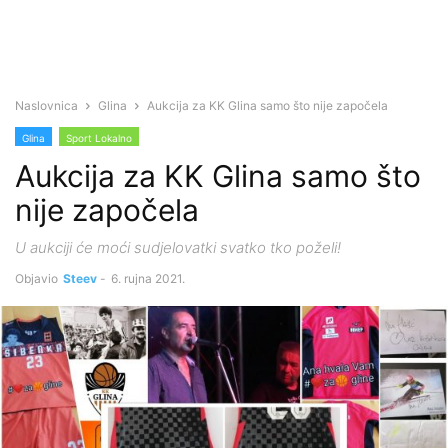
Naslovnica
Glina
Aukcija za KK Glina samo što nije započela
Glina
Sport Lokalno
Aukcija za KK Glina samo što
nije započela
U aukciji će moći sudjelovatki svatko tko poželi!
Objavio
Steev
-
6. rujna 2021.