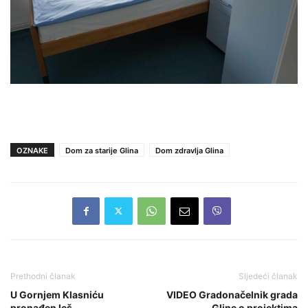
OZNAKE
Dom za starije Glina
Dom zdravlja Glina
Prethodni članak
Sljedeći članak
U Gornjem Klasniću
VIDEO Gradonačelnik grada
pronađen leš
Gline o projektima