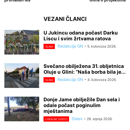
VEZANI ČLANCI
U Jukincu odana počast Darku
Liscu i svim žrtvama ratova
Redakcija GN
-
5. kolovoza 2026.
GLINA
Svečano obilježena 31. obljetnica
Oluje u Glini: “Naša borba bila je...
Redakcija GN
-
4. kolovoza 2026.
GLINA
Donje Jame obilježile Dan sela i
odale počast poginulim
mještanima
Steev
-
28. srpnja 2026.
LOKALNE VIJESTI