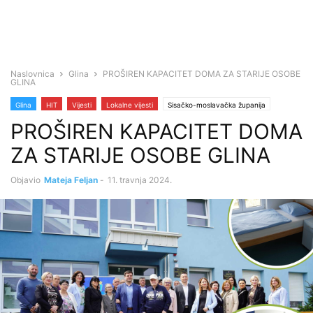
Naslovnica
Glina
PROŠIREN KAPACITET DOMA ZA STARIJE OSOBE
GLINA
Glina
HIT
Vijesti
Lokalne vijesti
Sisačko-moslavačka županija
PROŠIREN KAPACITET DOMA
ZA STARIJE OSOBE GLINA
Objavio
Mateja Feljan
-
11. travnja 2024.